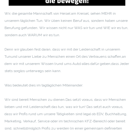
Wir, die gesamte Mannschaft von Heisel am Kreisel, sehen MEHR in
unserem täglichen Tun. Wir üben keinen Beruf aus, sondern haben unsere
Berufung gefunden. Wir wissen nicht nur WAS wir tun und WIE wir es tun,
sondern auch WARUM wir es tun.
Denn wir glauben fest daran, dass wir mit der Leidenschaft in unserem
Tun
und unserer Liebe zu Menschen einen Ort des Vertrauens schaffen,
an
dem wir mit unserem Wissen (rund ums Auto) alles dafür geben,
dass Jeder
stets sorglos unterwegs sein kann.
Was bedeutet dies im tagtäglichen Miteinander:
Wir sind bereit Menschen zu dienen.
Das setzt voraus, dass wir Menschen
lieben und mit Leidenschaft das tun, was wir tun! Das setzt auch voraus,
dass wir Profis rund um unsere Tätigkeiten sind (egal ob EDV, Buchhaltung,
Marketing, Verkauf, Service oder im technischen KFZ-Bereich) oder bereit
sind, schnellstmöglich Profis zu werden (in einer gemeinsam definierten